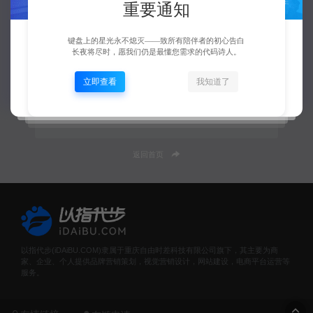
重要通知
键盘上的星光永不熄灭——致所有陪伴者的初心告白
长夜将尽时，愿我们仍是最懂您需求的代码诗人。
人生若只如初见，何事秋风悲画扇。
立即查看
我知道了
登录即同意
《注册协议》
没有账号？
立即注册
返回首页
以指代步(iDAiBU.COM)隶属于重庆自由时差科技有限公司旗下，其主要为商
家、企业、个人提供品牌营销策划，视觉营销设计，网站建设，电商平台运营等
服务。