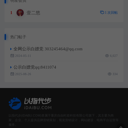
明星会员
壹二悠
1
1 次回帖
热门帖子
全网公示白嫖党 303245464@qq.com
2024-05-11
6,027
公示白嫖党qq:8411074
2025-08-26
334
以指代步(iDAiBU.COM)隶属于重庆自由时差科技有限公司旗下，其主要为商
家、企业、个人提供品牌营销策划，视觉营销设计，网站建设，电商平台运营等
服务。